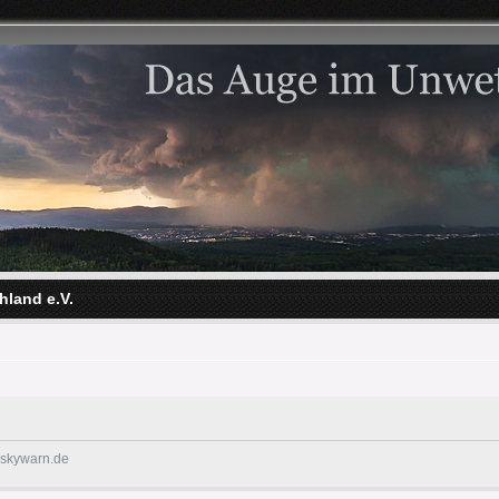
hland e.V.
@skywarn.de