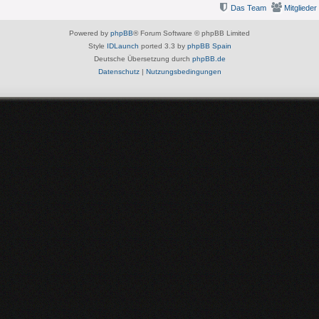
Das Team
Mitglieder
Powered by
phpBB
® Forum Software © phpBB Limited
Style
IDLaunch
ported 3.3 by
phpBB Spain
Deutsche Übersetzung durch
phpBB.de
Datenschutz
|
Nutzungsbedingungen