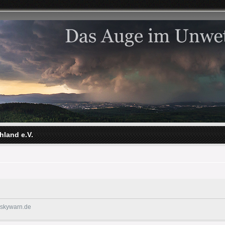
hland e.V.
@skywarn.de