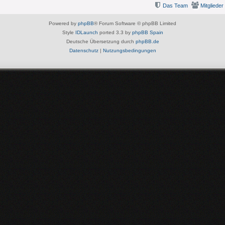
Das Team
Mitglieder
Powered by
phpBB
® Forum Software © phpBB Limited
Style
IDLaunch
ported 3.3 by
phpBB Spain
Deutsche Übersetzung durch
phpBB.de
Datenschutz
|
Nutzungsbedingungen