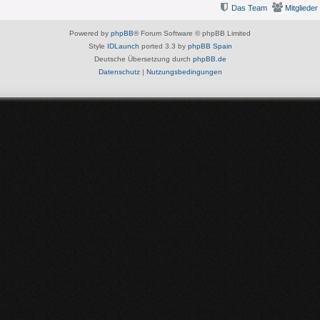
Das Team
Mitglieder
Powered by
phpBB
® Forum Software © phpBB Limited
Style
IDLaunch
ported 3.3 by
phpBB Spain
Deutsche Übersetzung durch
phpBB.de
Datenschutz
|
Nutzungsbedingungen