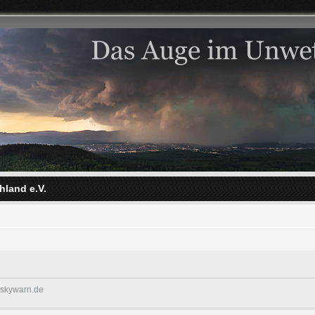
hland e.V.
@skywarn.de