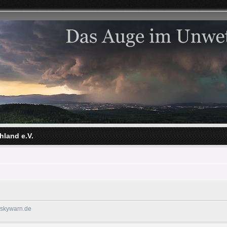
hland e.V.
@skywarn.de