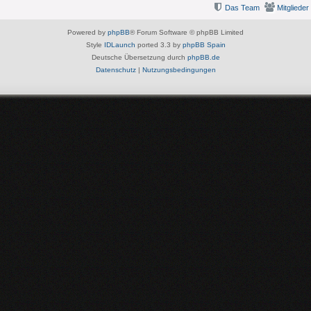
Das Team
Mitglieder
Powered by
phpBB
® Forum Software © phpBB Limited
Style
IDLaunch
ported 3.3 by
phpBB Spain
Deutsche Übersetzung durch
phpBB.de
Datenschutz
|
Nutzungsbedingungen