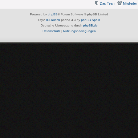
Das Team
Mitglieder
Powered by
phpBB
® Forum Software © phpBB Limited
Style
IDLaunch
ported 3.3 by
phpBB Spain
Deutsche Übersetzung durch
phpBB.de
Datenschutz
|
Nutzungsbedingungen