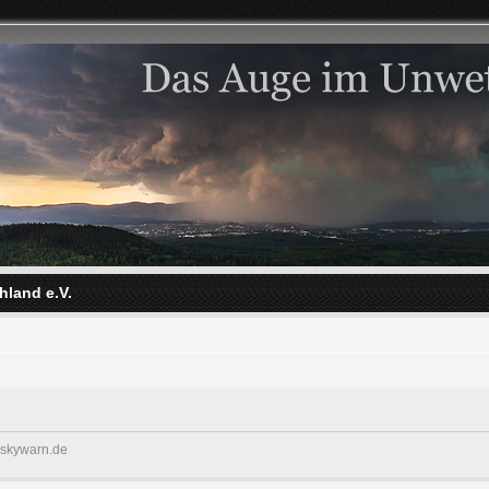
hland e.V.
@skywarn.de