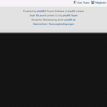
Das Team
Mitglieder
Powered by
phpBB
® Forum Software © phpBB Limited
Style
IDLaunch
ported 3.3 by
phpBB Spain
Deutsche Übersetzung durch
phpBB.de
Datenschutz
|
Nutzungsbedingungen