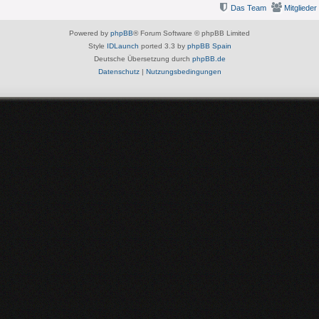
Das Team
Mitglieder
Powered by
phpBB
® Forum Software © phpBB Limited
Style
IDLaunch
ported 3.3 by
phpBB Spain
Deutsche Übersetzung durch
phpBB.de
Datenschutz
|
Nutzungsbedingungen