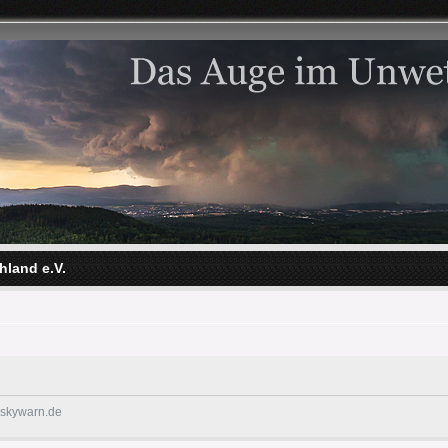
hland e.V.
@skywarn.de