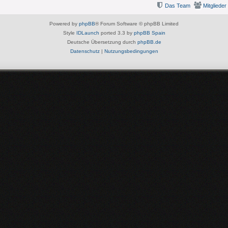
Das Team
Mitglieder
Powered by
phpBB
® Forum Software © phpBB Limited
Style
IDLaunch
ported 3.3 by
phpBB Spain
Deutsche Übersetzung durch
phpBB.de
Datenschutz
|
Nutzungsbedingungen