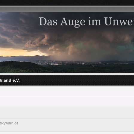
hland e.V.
@skywarn.de