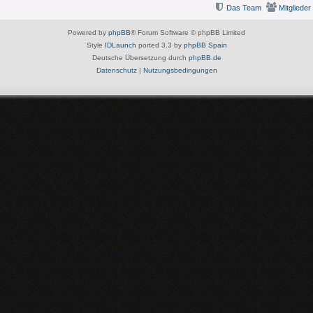
Das Team
Mitglieder
Powered by
phpBB
® Forum Software © phpBB Limited
Style
IDLaunch
ported 3.3 by
phpBB Spain
Deutsche Übersetzung durch
phpBB.de
Datenschutz
|
Nutzungsbedingungen