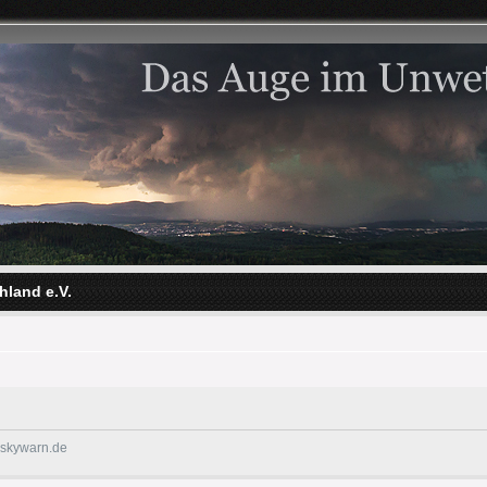
hland e.V.
@skywarn.de