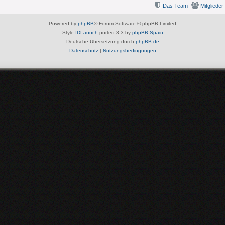
Das Team
Mitglieder
Powered by
phpBB
® Forum Software © phpBB Limited
Style
IDLaunch
ported 3.3 by
phpBB Spain
Deutsche Übersetzung durch
phpBB.de
Datenschutz
|
Nutzungsbedingungen