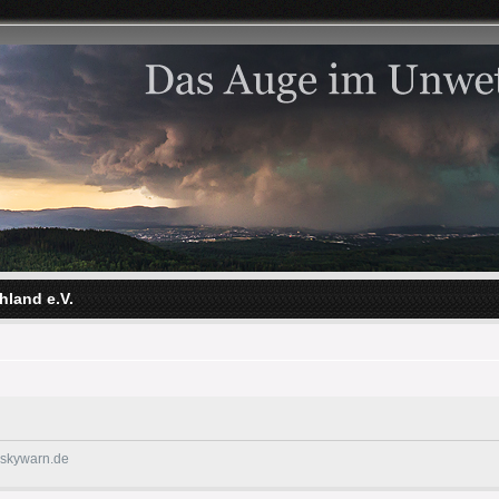
hland e.V.
@skywarn.de