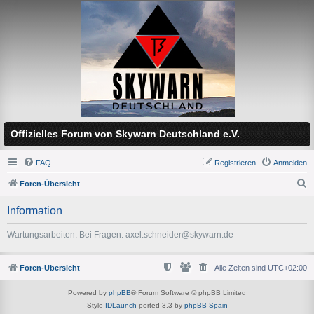
Offizielles Forum von Skywarn Deutschland e.V.
FAQ
Registrieren
Anmelden
Foren-Übersicht
S
Information
u
c
Wartungsarbeiten. Bei Fragen: axel.schneider@skywarn.de
h
e
Foren-Übersicht
Alle Zeiten sind
UTC+02:00
Powered by
phpBB
® Forum Software © phpBB Limited
Style
IDLaunch
ported 3.3 by
phpBB Spain