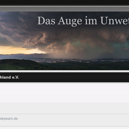
hland e.V.
@skywarn.de