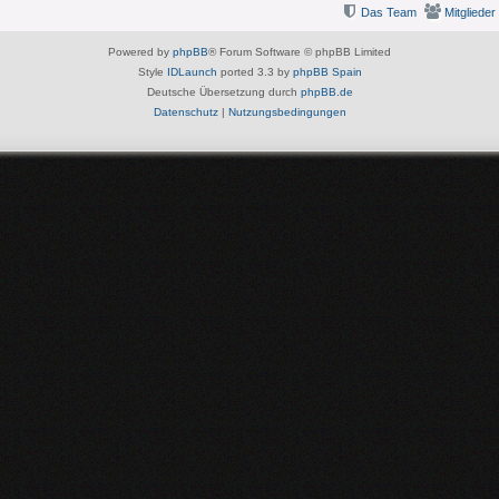
Das Team
Mitglieder
Powered by
phpBB
® Forum Software © phpBB Limited
Style
IDLaunch
ported 3.3 by
phpBB Spain
Deutsche Übersetzung durch
phpBB.de
Datenschutz
|
Nutzungsbedingungen