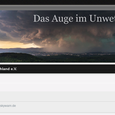
hland e.V.
@skywarn.de