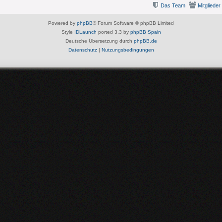
Das Team
Mitglieder
Powered by
phpBB
® Forum Software © phpBB Limited
Style
IDLaunch
ported 3.3 by
phpBB Spain
Deutsche Übersetzung durch
phpBB.de
Datenschutz
|
Nutzungsbedingungen