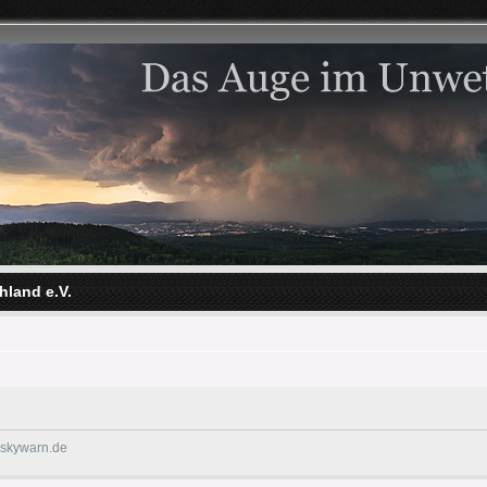
hland e.V.
@skywarn.de