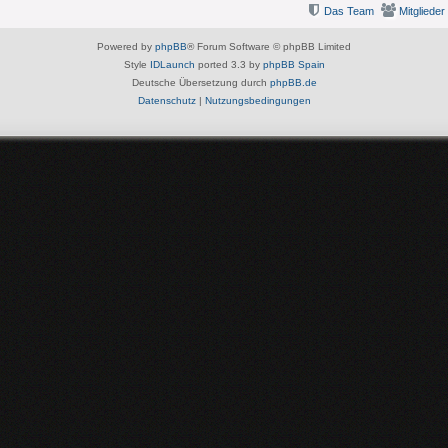
Das Team
Mitglieder
Powered by
phpBB
® Forum Software © phpBB Limited
Style
IDLaunch
ported 3.3 by
phpBB Spain
Deutsche Übersetzung durch
phpBB.de
Datenschutz
|
Nutzungsbedingungen