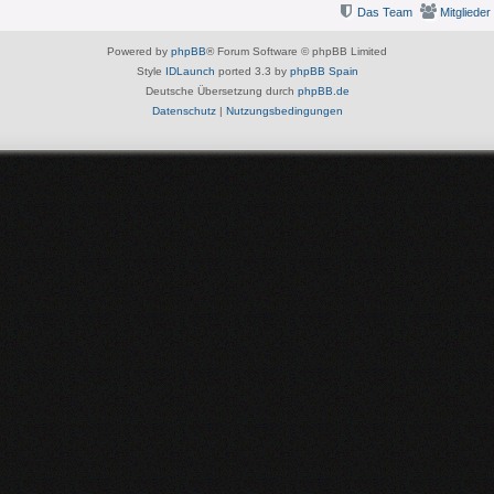
Das Team
Mitglieder
Powered by
phpBB
® Forum Software © phpBB Limited
Style
IDLaunch
ported 3.3 by
phpBB Spain
Deutsche Übersetzung durch
phpBB.de
Datenschutz
|
Nutzungsbedingungen