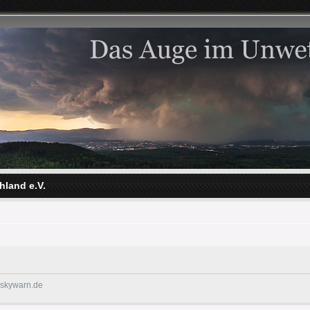
hland e.V.
@skywarn.de