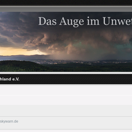
hland e.V.
@skywarn.de