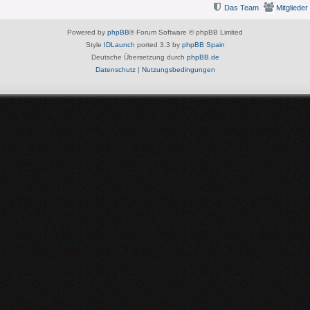
Das Team
Mitglieder
Powered by
phpBB
® Forum Software © phpBB Limited
Style
IDLaunch
ported 3.3 by
phpBB Spain
Deutsche Übersetzung durch
phpBB.de
Datenschutz
|
Nutzungsbedingungen