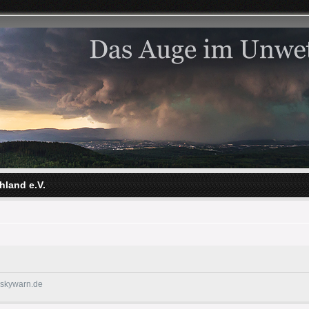
hland e.V.
@skywarn.de