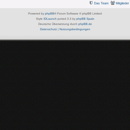
Das Team
Mitglieder
Powered by
phpBB
® Forum Software © phpBB Limited
Style
IDLaunch
ported 3.3 by
phpBB Spain
Deutsche Übersetzung durch
phpBB.de
Datenschutz
|
Nutzungsbedingungen