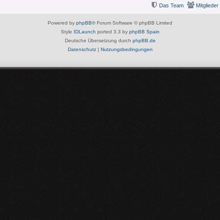
Das Team
Mitglieder
Powered by
phpBB
® Forum Software © phpBB Limited
Style
IDLaunch
ported 3.3 by
phpBB Spain
Deutsche Übersetzung durch
phpBB.de
Datenschutz
|
Nutzungsbedingungen