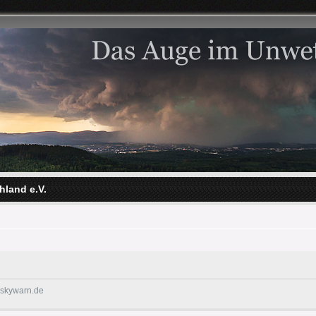
hland e.V.
@skywarn.de