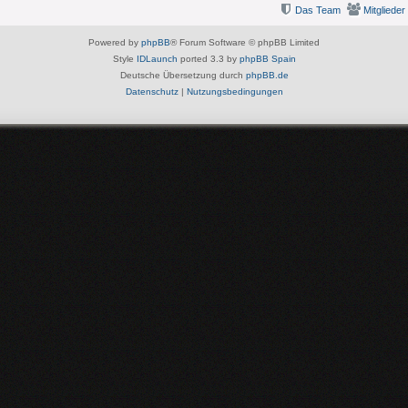
Das Team
Mitglieder
Powered by
phpBB
® Forum Software © phpBB Limited
Style
IDLaunch
ported 3.3 by
phpBB Spain
Deutsche Übersetzung durch
phpBB.de
Datenschutz
|
Nutzungsbedingungen