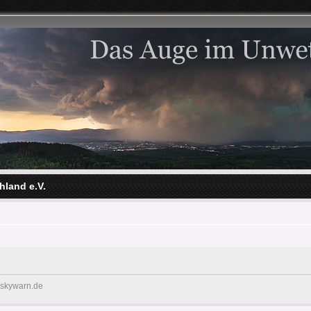
hland e.V.
@skywarn.de