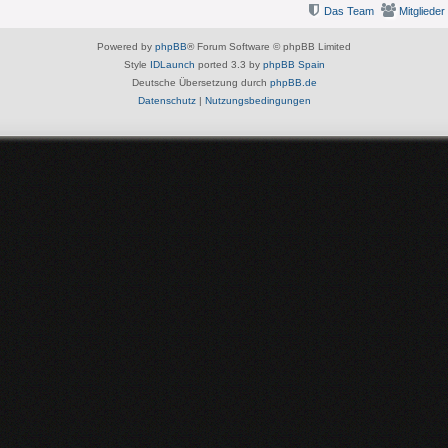
Das Team
Mitglieder
Powered by
phpBB
® Forum Software © phpBB Limited
Style
IDLaunch
ported 3.3 by
phpBB Spain
Deutsche Übersetzung durch
phpBB.de
Datenschutz
|
Nutzungsbedingungen