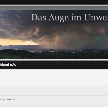
hland e.V.
@skywarn.de