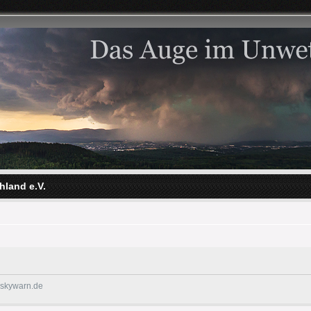
hland e.V.
@skywarn.de