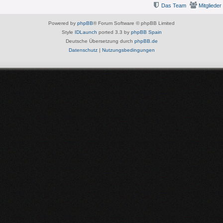
Das Team
Mitglieder
Powered by
phpBB
® Forum Software © phpBB Limited
Style
IDLaunch
ported 3.3 by
phpBB Spain
Deutsche Übersetzung durch
phpBB.de
Datenschutz
|
Nutzungsbedingungen