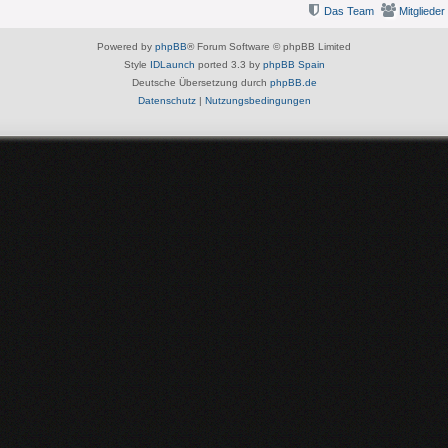
Das Team
Mitglieder
Powered by
phpBB
® Forum Software © phpBB Limited
Style
IDLaunch
ported 3.3 by
phpBB Spain
Deutsche Übersetzung durch
phpBB.de
Datenschutz
|
Nutzungsbedingungen