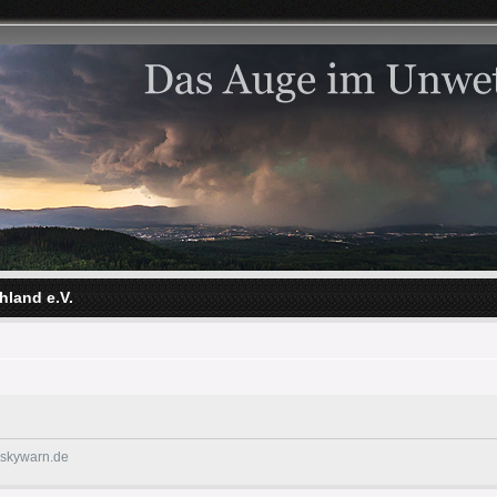
hland e.V.
@skywarn.de