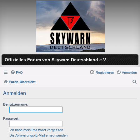
Offizielles Forum von Skywarn Deutschland e.V.
FAQ
Registrieren
Anmelden
Foren-Übersicht
S
Anmelden
u
c
Benutzername:
h
Passwort:
e
Ich habe mein Passwort vergessen
Die Aktivierungs-E-Mail erneut senden