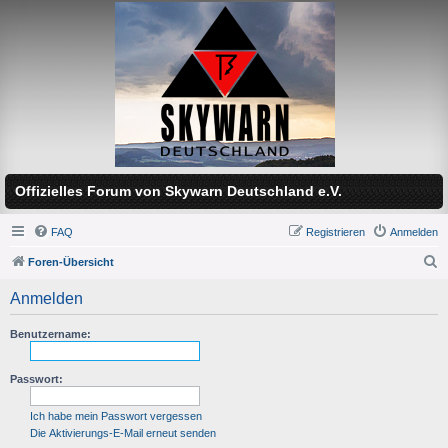
Offizielles Forum von Skywarn Deutschland e.V.
FAQ
Registrieren
Anmelden
Foren-Übersicht
S
Anmelden
u
c
Benutzername:
h
Passwort:
e
Ich habe mein Passwort vergessen
Die Aktivierungs-E-Mail erneut senden