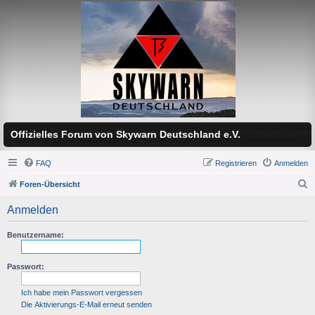
Offizielles Forum von Skywarn Deutschland e.V.
FAQ
Registrieren
Anmelden
Foren-Übersicht
S
Anmelden
u
c
Benutzername:
h
Passwort:
e
Ich habe mein Passwort vergessen
Die Aktivierungs-E-Mail erneut senden