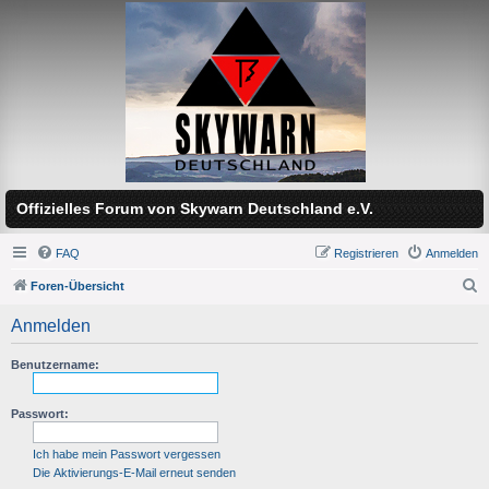
Offizielles Forum von Skywarn Deutschland e.V.
FAQ
Registrieren
Anmelden
Foren-Übersicht
S
Anmelden
u
c
Benutzername:
h
Passwort:
e
Ich habe mein Passwort vergessen
Die Aktivierungs-E-Mail erneut senden