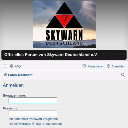
Offizielles Forum von Skywarn Deutschland e.V.
FAQ
Registrieren
Anmelden
Foren-Übersicht
S
Anmelden
u
c
Benutzername:
h
Passwort:
e
Ich habe mein Passwort vergessen
Die Aktivierungs-E-Mail erneut senden