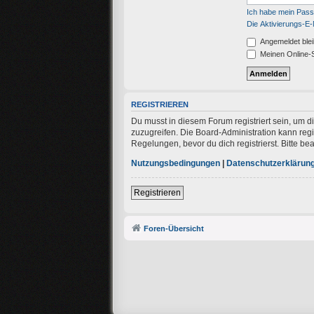
Ich habe mein Pas
Die Aktivierungs-E-
Angemeldet ble
Meinen Online-S
REGISTRIEREN
Du musst in diesem Forum registriert sein, um d
zuzugreifen. Die Board-Administration kann re
Regelungen, bevor du dich registrierst. Bitte b
Nutzungsbedingungen
|
Datenschutzerklärun
Registrieren
Foren-Übersicht