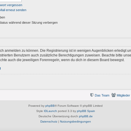
swort vergessen
Mail erneut senden
iben
tatus während dieser Sitzung verbergen
ich anmelden zu können. Die Registrierung ist in wenigen Augenblicken erledigt und
gistrierten Benutzern auch zusätzliche Berechtigungen zuweisen. Beachte bitte u
eachte auch die jeweiligen Forenregeln, wenn du dich in diesem Board bewegst.
g
Das Team
Mitglieder
Powered by
phpBB
® Forum Software © phpBB Limited
Style
IDLaunch
ported 3.3 by
phpBB Spain
Deutsche Übersetzung durch
phpBB.de
Datenschutz
|
Nutzungsbedingungen