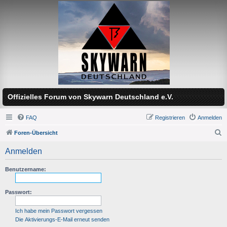
Offizielles Forum von Skywarn Deutschland e.V.
FAQ
Registrieren
Anmelden
Foren-Übersicht
S
Anmelden
u
c
Benutzername:
h
Passwort:
e
Ich habe mein Passwort vergessen
Die Aktivierungs-E-Mail erneut senden