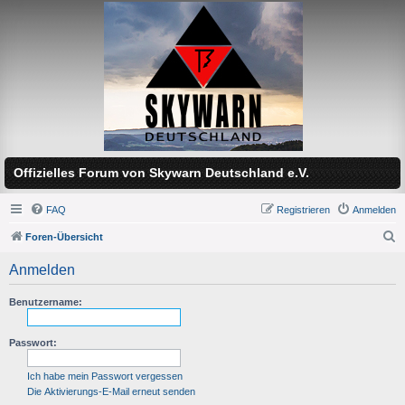
Offizielles Forum von Skywarn Deutschland e.V.
FAQ
Registrieren
Anmelden
Foren-Übersicht
S
Anmelden
u
c
Benutzername:
h
Passwort:
e
Ich habe mein Passwort vergessen
Die Aktivierungs-E-Mail erneut senden