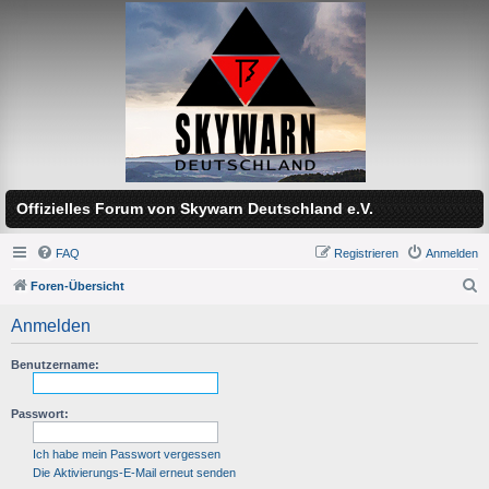
Offizielles Forum von Skywarn Deutschland e.V.
FAQ
Registrieren
Anmelden
Foren-Übersicht
S
Anmelden
u
c
Benutzername:
h
Passwort:
e
Ich habe mein Passwort vergessen
Die Aktivierungs-E-Mail erneut senden