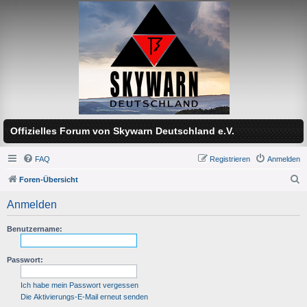
Offizielles Forum von Skywarn Deutschland e.V.
FAQ
Registrieren
Anmelden
Foren-Übersicht
S
Anmelden
u
c
Benutzername:
h
Passwort:
e
Ich habe mein Passwort vergessen
Die Aktivierungs-E-Mail erneut senden