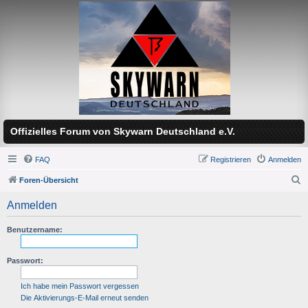
Offizielles Forum von Skywarn Deutschland e.V.
FAQ
Registrieren
Anmelden
Foren-Übersicht
S
Anmelden
u
c
Benutzername:
h
Passwort:
e
Ich habe mein Passwort vergessen
Die Aktivierungs-E-Mail erneut senden