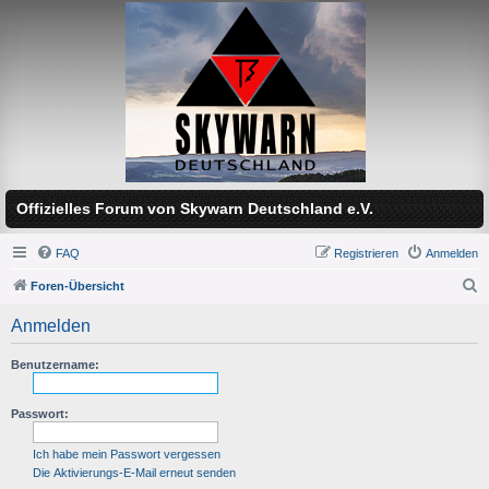
Offizielles Forum von Skywarn Deutschland e.V.
FAQ
Registrieren
Anmelden
Foren-Übersicht
S
Anmelden
u
c
Benutzername:
h
Passwort:
e
Ich habe mein Passwort vergessen
Die Aktivierungs-E-Mail erneut senden