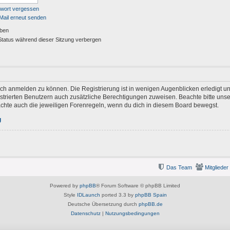
swort vergessen
Mail erneut senden
iben
tatus während dieser Sitzung verbergen
ich anmelden zu können. Die Registrierung ist in wenigen Augenblicken erledigt und
gistrierten Benutzern auch zusätzliche Berechtigungen zuweisen. Beachte bitte u
eachte auch die jeweiligen Forenregeln, wenn du dich in diesem Board bewegst.
g
Das Team
Mitglieder
Powered by
phpBB
® Forum Software © phpBB Limited
Style
IDLaunch
ported 3.3 by
phpBB Spain
Deutsche Übersetzung durch
phpBB.de
Datenschutz
|
Nutzungsbedingungen