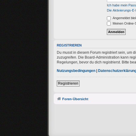
Ich habe mein Pas
Die Aktivierungs-E-
Angemeldet ble
Meinen Online-S
REGISTRIEREN
Du musst in diesem Forum registriert sein, um d
zuzugreifen. Die Board-Administration kann re
Regelungen, bevor du dich registrierst. Bitte b
Nutzungsbedingungen
|
Datenschutzerklärun
Registrieren
Foren-Übersicht