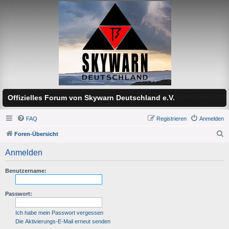
Offizielles Forum von Skywarn Deutschland e.V.
FAQ
Registrieren
Anmelden
Foren-Übersicht
S
Anmelden
u
c
Benutzername:
h
Passwort:
e
Ich habe mein Passwort vergessen
Die Aktivierungs-E-Mail erneut senden