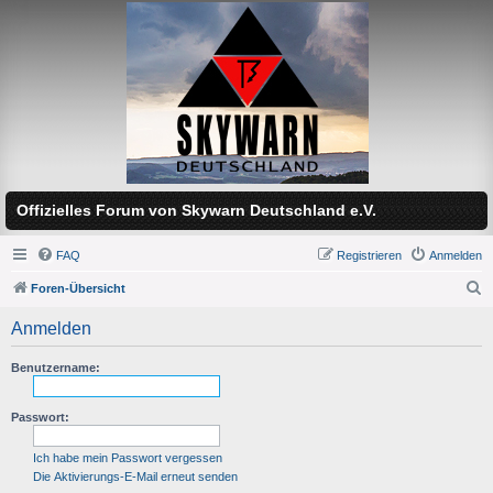
Offizielles Forum von Skywarn Deutschland e.V.
FAQ
Registrieren
Anmelden
Foren-Übersicht
S
Anmelden
u
c
Benutzername:
h
Passwort:
e
Ich habe mein Passwort vergessen
Die Aktivierungs-E-Mail erneut senden