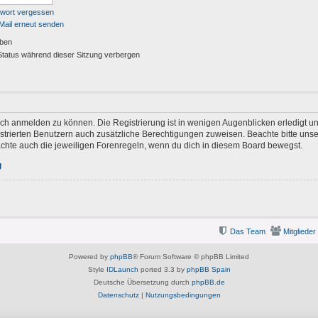
swort vergessen
Mail erneut senden
iben
tatus während dieser Sitzung verbergen
ich anmelden zu können. Die Registrierung ist in wenigen Augenblicken erledigt und
gistrierten Benutzern auch zusätzliche Berechtigungen zuweisen. Beachte bitte u
eachte auch die jeweiligen Forenregeln, wenn du dich in diesem Board bewegst.
g
Das Team
Mitglieder
Powered by
phpBB
® Forum Software © phpBB Limited
Style
IDLaunch
ported 3.3 by
phpBB Spain
Deutsche Übersetzung durch
phpBB.de
Datenschutz
|
Nutzungsbedingungen