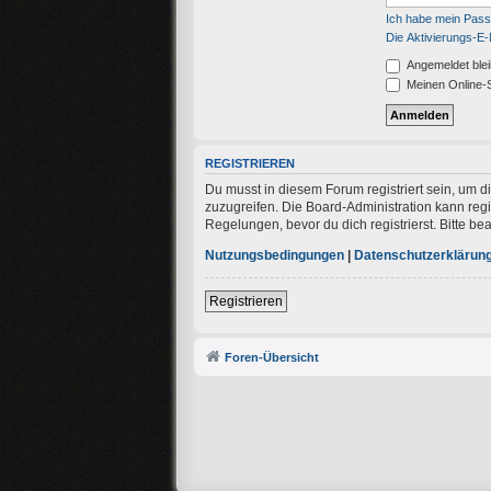
Ich habe mein Pas
Die Aktivierungs-E-
Angemeldet ble
Meinen Online-S
REGISTRIEREN
Du musst in diesem Forum registriert sein, um d
zuzugreifen. Die Board-Administration kann re
Regelungen, bevor du dich registrierst. Bitte b
Nutzungsbedingungen
|
Datenschutzerklärun
Registrieren
Foren-Übersicht