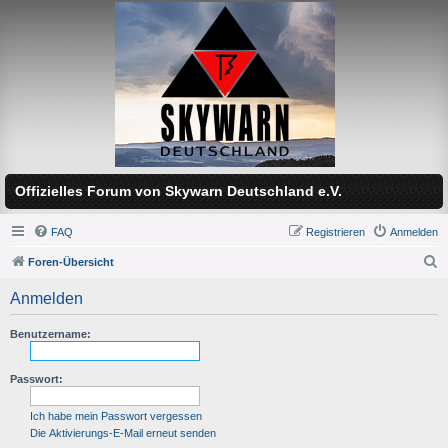
Offizielles Forum von Skywarn Deutschland e.V.
FAQ
Registrieren
Anmelden
Foren-Übersicht
S
Anmelden
u
c
Benutzername:
h
Passwort:
e
Ich habe mein Passwort vergessen
Die Aktivierungs-E-Mail erneut senden