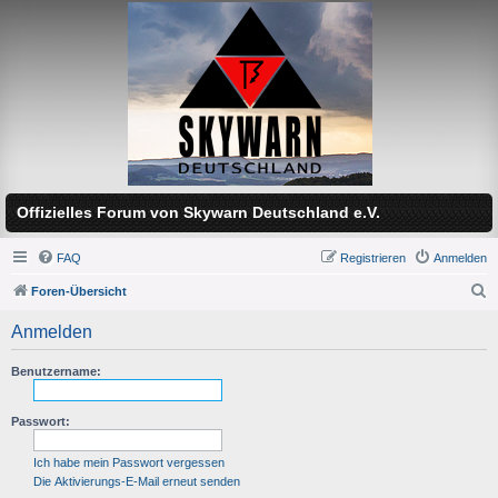
Offizielles Forum von Skywarn Deutschland e.V.
FAQ
Registrieren
Anmelden
Foren-Übersicht
S
Anmelden
u
c
Benutzername:
h
Passwort:
e
Ich habe mein Passwort vergessen
Die Aktivierungs-E-Mail erneut senden