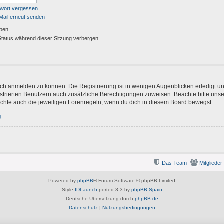
swort vergessen
Mail erneut senden
iben
tatus während dieser Sitzung verbergen
ich anmelden zu können. Die Registrierung ist in wenigen Augenblicken erledigt und
gistrierten Benutzern auch zusätzliche Berechtigungen zuweisen. Beachte bitte u
eachte auch die jeweiligen Forenregeln, wenn du dich in diesem Board bewegst.
g
Das Team
Mitglieder
Powered by
phpBB
® Forum Software © phpBB Limited
Style
IDLaunch
ported 3.3 by
phpBB Spain
Deutsche Übersetzung durch
phpBB.de
Datenschutz
|
Nutzungsbedingungen