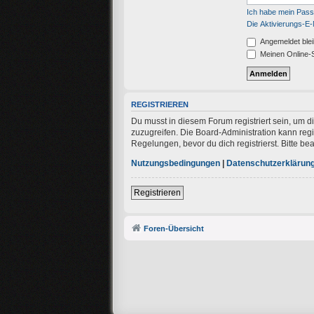
Ich habe mein Pas
Die Aktivierungs-E-
Angemeldet ble
Meinen Online-S
REGISTRIEREN
Du musst in diesem Forum registriert sein, um d
zuzugreifen. Die Board-Administration kann re
Regelungen, bevor du dich registrierst. Bitte b
Nutzungsbedingungen
|
Datenschutzerklärun
Registrieren
Foren-Übersicht