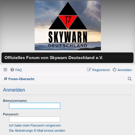
Offizielles Forum von Skywarn Deutschland e.V.
FAQ
Registrieren
Anmelden
Foren-Übersicht
S
Anmelden
u
c
Benutzername:
h
Passwort:
e
Ich habe mein Passwort vergessen
Die Aktivierungs-E-Mail erneut senden