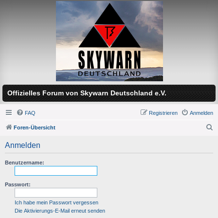
Offizielles Forum von Skywarn Deutschland e.V.
FAQ
Registrieren
Anmelden
Foren-Übersicht
S
Anmelden
u
c
Benutzername:
h
Passwort:
e
Ich habe mein Passwort vergessen
Die Aktivierungs-E-Mail erneut senden