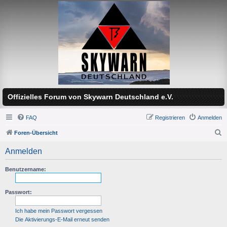
Offizielles Forum von Skywarn Deutschland e.V.
FAQ
Registrieren
Anmelden
Foren-Übersicht
S
Anmelden
u
c
Benutzername:
h
Passwort:
e
Ich habe mein Passwort vergessen
Die Aktivierungs-E-Mail erneut senden