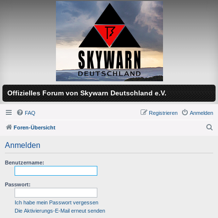
Offizielles Forum von Skywarn Deutschland e.V.
FAQ
Registrieren
Anmelden
Foren-Übersicht
S
Anmelden
u
c
Benutzername:
h
Passwort:
e
Ich habe mein Passwort vergessen
Die Aktivierungs-E-Mail erneut senden