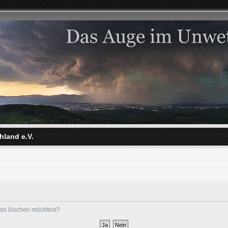
hland e.V.
ards löschen möchtest?