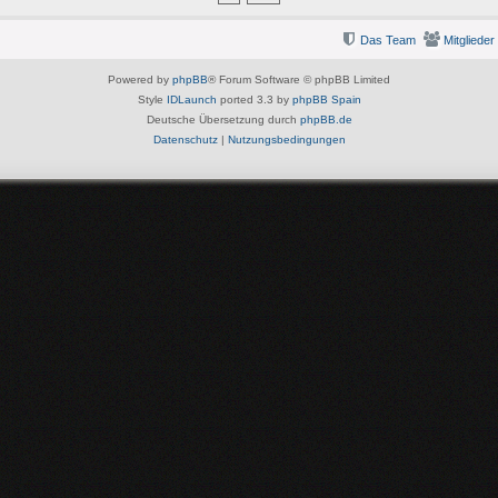
Das Team
Mitglieder
Powered by
phpBB
® Forum Software © phpBB Limited
Style
IDLaunch
ported 3.3 by
phpBB Spain
Deutsche Übersetzung durch
phpBB.de
Datenschutz
|
Nutzungsbedingungen