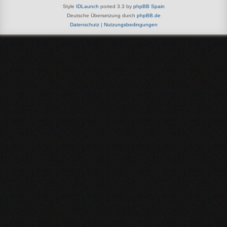
Style
IDLaunch
ported 3.3 by
phpBB Spain
Deutsche Übersetzung durch
phpBB.de
Datenschutz
|
Nutzungsbedingungen