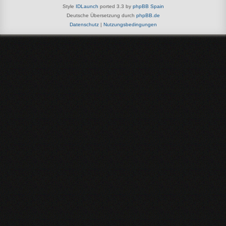
Style
IDLaunch
ported 3.3 by
phpBB Spain
Deutsche Übersetzung durch
phpBB.de
Datenschutz
|
Nutzungsbedingungen