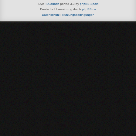
Style
IDLaunch
ported 3.3 by
phpBB Spain
Deutsche Übersetzung durch
phpBB.de
Datenschutz
|
Nutzungsbedingungen