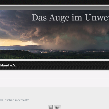
hland e.V.
ards löschen möchtest?