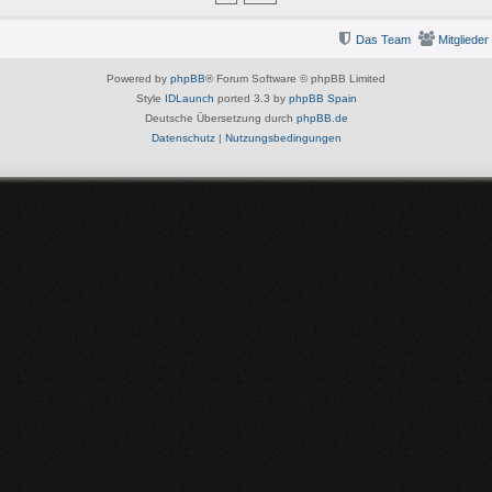
Das Team
Mitglieder
Powered by
phpBB
® Forum Software © phpBB Limited
Style
IDLaunch
ported 3.3 by
phpBB Spain
Deutsche Übersetzung durch
phpBB.de
Datenschutz
|
Nutzungsbedingungen